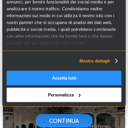
CONTINUA
annunci, per fornire funzionalità dei social media e per
analizzare il nostro traffico. Condividiamo inoltre
informazioni sul modo in cui utilizza il nostro sito con i
nostri partner che si occupano di analisi dei dati web,
pubblicità e social media, i quali potrebbero combinarle
con altre informazioni che ha fornito loro o che hanno
MUSEI
raccolto dal suo utilizzo dei loro servizi.
CONTINUA
Mostra dettagli
Accetta tutti
Personalizza
DA NON PERDERE
CONTINUA