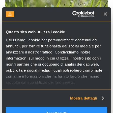
Questo sito web utilizza i cookie
Utilizziamo i cookie per personalizzare contenuti ed
annunci, per fornire funzionalità dei social media e per
PARCO SAN GIULIANO
analizzare il nostro traffico. Condividiamo inoltre
informazioni sul modo in cui utilizza il nostro sito con i
Il
parco San Giuliano
è situato alle porte di
Mestre
nostri partner che si occupano di analisi dei dati web,
ed occupa un'area di circa 700 che si affaccia sulla
pubblicità e social media, i quali potrebbero combinarle
laguna di Venezia
, nei pressi del ponte della Libertà,
con altre informazioni che ha fornito loro o che hanno
collegamento tra la terraferma e il centro storico di
raccolto dal suo utilizzo dei loro servizi.
Venezia...
Mostra dettagli