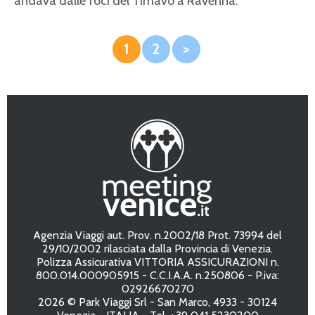
andava dalle foci del Timavo a Ravenna.
1
2
>
Agenzia Viaggi aut. Prov. n.2002/18 Prot. 73994 del
29/10/2002 rilasciata dalla Provincia di Venezia.
Polizza Assicurativa VITTORIA ASSICURAZIONI n.
800.014.000905915 - C.C.I.A.A. n.250806 - P.iva:
02926670270
2026 © Park Viaggi Srl - San Marco, 4933 - 30124