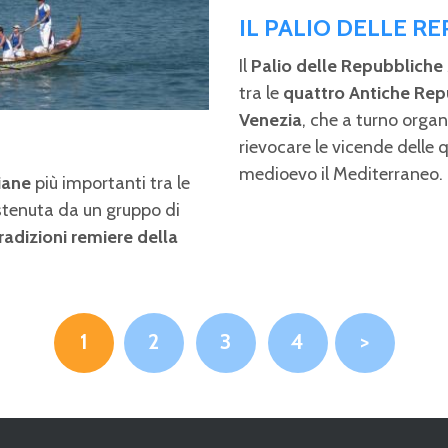
IL PALIO DELLE R
Il
Palio delle Repubbliche
tra le
quattro Antiche Rep
Venezia
, che a turno organ
rievocare le vicende delle 
medioevo il Mediterraneo.
iane
più importanti tra le
ostenuta da un gruppo di
radizioni remiere della
1
2
3
4
>