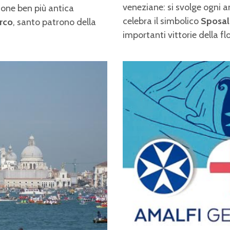
veneziane: si svolge ogni 
ione ben più antica
celebra il simbolico
Sposali
rco
, santo patrono della
importanti vittorie della f