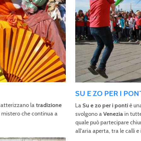
SU E ZO PER I PON
atterizzano la
tradizione
La
Su e zo per i ponti
è un
il mistero che continua a
svolgono a
Venezia
in tutt
quale può partecipare chiu
all'aria aperta, tra le calli 