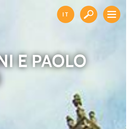
IT
NI E PAOLO
)