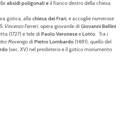
lle
absidi poligonali e
il fianco destro della chiesa
ura gotica, alla
chiesa dei Frari
, e accoglie numerose
i S. Vincenzo Ferreri
, opera giovanile di
Giovanni Bellini
tta (1727) e tele di
Paolo Veronese
e
Lotto
. Tra i
etro Mocenigo
di
Pietro Lombardo
(1481), quello del
ardo
(sec. XV) nel presbiterio e il gotico monumento