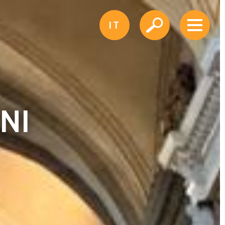
IT
NI