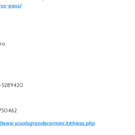
rus-pass/
ro.
1-5289420
2750462
//www.scuolagrandecarmini.it/chiesa.php