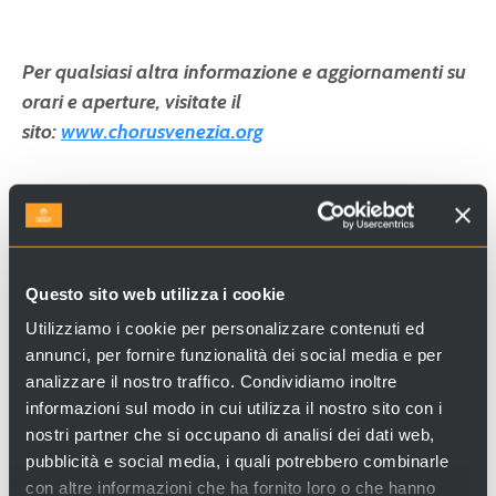
Per qualsiasi altra informazione e aggiornamenti su
orari e aperture, visitate il
sito:
www.chorusvenezia.org
Indirizzo: Fondamenta delle Zattere ai Gesuati, 917
Questo sito web utilizza i cookie
- Dorsoduro 30123 - Venezia
Utilizziamo i cookie per personalizzare contenuti ed
Come arrivare
: fermata del vaporetto "Zattere-
annunci, per fornire funzionalità dei social media e per
Gesuati"
analizzare il nostro traffico. Condividiamo inoltre
informazioni sul modo in cui utilizza il nostro sito con i
nostri partner che si occupano di analisi dei dati web,
pubblicità e social media, i quali potrebbero combinarle
con altre informazioni che ha fornito loro o che hanno