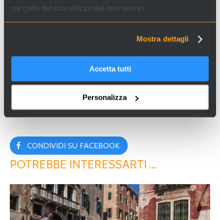
Cerchi esperienze e servizi a Venezia e in Italia? Visita il
raccolto dal suo utilizzo dei loro servizi.
sito
Venice Incoming
e scopri le nostre proposte!
Mostra dettagli
Accetta tutti
Nota sui diritti d’autore: Queste immagini sono state acquisite tramite fonti online.
Qualora tu sia il titolare dei diritti d'autore e desideri la loro rimozione, ti preghiamo
Personalizza
di contattarci.
CONDIVIDI SU FACEBOOK
POTREBBE INTERESSARTI …