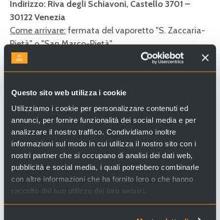
Indirizzo: Riva degli Schiavoni, Castello 3701 –
30122 Venezia
Come arrivare:
fermata del vaporetto "S. Zaccaria-
Pietà" o "San Marco-Pietà"
Questo sito web utilizza i cookie
Utilizziamo i cookie per personalizzare contenuti ed
annunci, per fornire funzionalità dei social media e per
Cerchi esperienze e servizi a Venezia e in Italia? Visita il
analizzare il nostro traffico. Condividiamo inoltre
sito
Venice Incoming
e scopri le nostre proposte!
informazioni sul modo in cui utilizza il nostro sito con i
nostri partner che si occupano di analisi dei dati web,
pubblicità e social media, i quali potrebbero combinarle
con altre informazioni che ha fornito loro o che hanno
raccolto dal suo utilizzo dei loro servizi.