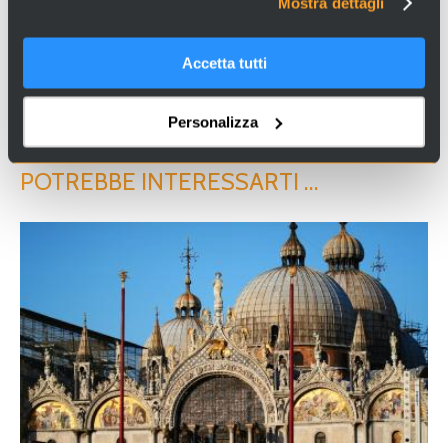
Mostra dettagli
Nota sui diritti d’autore: Queste immagini sono state acquisite tramite fonti online.
Qualora tu sia il titolare dei diritti d'autore e desideri la loro rimozione, ti preghiamo
di contattarci.
Accetta tutti
Personalizza
CONDIVIDI SU FACEBOOK
POTREBBE INTERESSARTI …