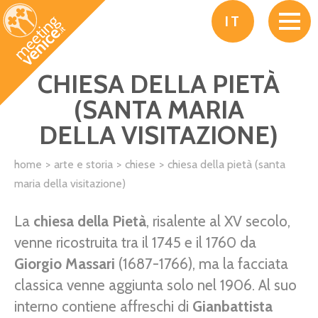
Salta al contenuto principale
IT
CHIESA DELLA PIETÀ
(SANTA MARIA
DELLA VISITAZIONE)
home
arte e storia
chiese
chiesa della pietà (santa
maria della visitazione)
La
chiesa della Pietà
, risalente al XV secolo,
venne ricostruita tra il 1745 e il 1760 da
Giorgio Massari
(1687-1766), ma la facciata
classica venne aggiunta solo nel 1906. Al suo
interno contiene affreschi di
Gianbattista