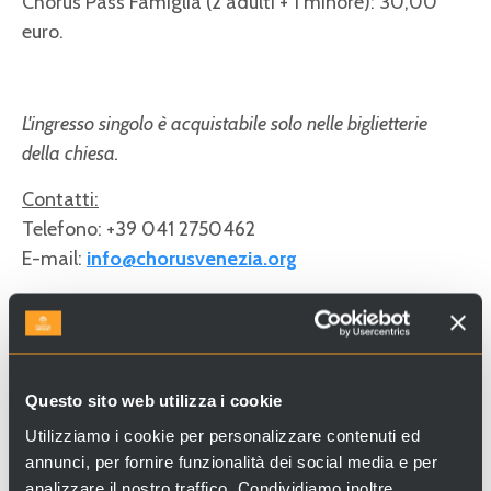
Chorus Pass Famiglia (2 adulti + 1 minore): 30,00
euro.
L'ingresso singolo è acquistabile solo nelle biglietterie
della chiesa.
Contatti:
Telefono: +39 041 2750462
E-mail:
info@chorusvenezia.org
Per qualsiasi altra informazione e aggiornamenti su
orari e aperture, visitate il
Questo sito web utilizza i cookie
sito:
https://chorusvenezia.org/
Utilizziamo i cookie per personalizzare contenuti ed
annunci, per fornire funzionalità dei social media e per
analizzare il nostro traffico. Condividiamo inoltre