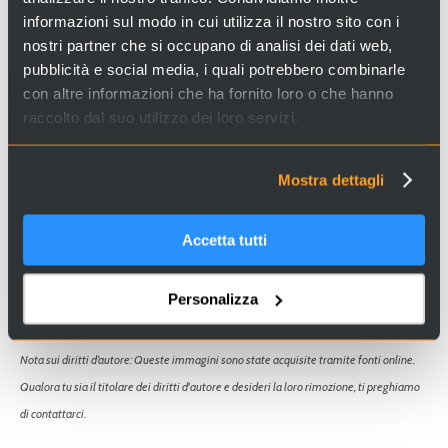
Indirizzo: Campo S. Polo, 2102 San Polo - Venezia
informazioni sul modo in cui utilizza il nostro sito con i
Come arrivare:
fermata del vaporetto "S.Tomà"
nostri partner che si occupano di analisi dei dati web,
pubblicità e social media, i quali potrebbero combinarle
con altre informazioni che ha fornito loro o che hanno
raccolto dal suo utilizzo dei loro servizi.
Cerchi esperienze e servizi a Venezia e in Italia? Visita il
Mostra dettagli
sito
Venice Incoming
e scopri le nostre proposte!
Accetta tutti
Personalizza
Nota sui diritti d’autore: Queste immagini sono state acquisite tramite fonti online.
Qualora tu sia il titolare dei diritti d'autore e desideri la loro rimozione, ti preghiamo
di contattarci.