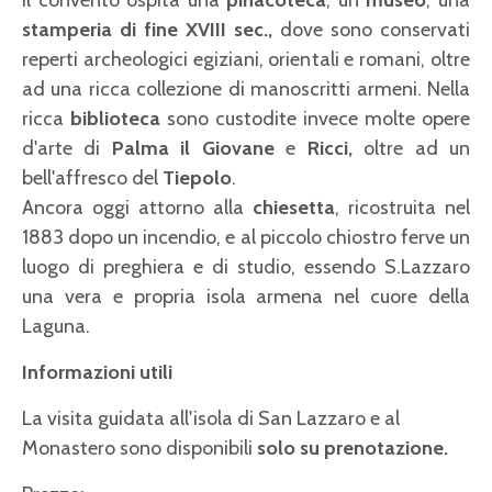
Il convento ospita una
pinacoteca
, un
museo
, una
stamperia di fine XVIII sec.,
dove sono conservati
reperti archeologici egiziani, orientali e romani, oltre
ad una ricca collezione di manoscritti armeni. Nella
ricca
biblioteca
sono custodite invece molte opere
d'arte di
Palma il Giovane
e
Ricci,
oltre ad un
bell'affresco del
Tiepolo
.
Ancora oggi attorno alla
chiesetta
, ricostruita nel
1883 dopo un incendio, e al piccolo chiostro ferve un
luogo di preghiera e di studio, essendo S.Lazzaro
una vera e propria isola armena nel cuore della
Laguna.
Informazioni utili
La visita guidata all'isola di San Lazzaro e al
Monastero sono disponibili
solo su prenotazione.