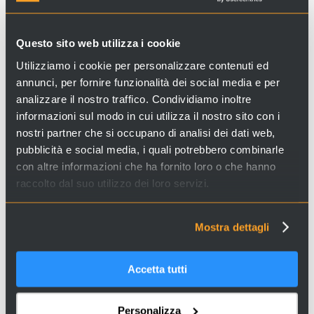
Questo sito web utilizza i cookie
Utilizziamo i cookie per personalizzare contenuti ed
Cerchi esperienze e servizi a Venezia e in Italia? Visita il
annunci, per fornire funzionalità dei social media e per
sito
Venice Incoming
e scopri le nostre proposte!
analizzare il nostro traffico. Condividiamo inoltre
informazioni sul modo in cui utilizza il nostro sito con i
nostri partner che si occupano di analisi dei dati web,
pubblicità e social media, i quali potrebbero combinarle
con altre informazioni che ha fornito loro o che hanno
raccolto dal suo utilizzo dei loro servizi.
Mostra dettagli
Nota sui diritti d’autore: Queste immagini sono state acquisite tramite fonti online.
Qualora tu sia il titolare dei diritti d'autore e desideri la loro rimozione, ti preghiamo
Accetta tutti
di contattarci.
Personalizza