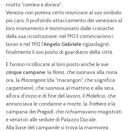
motto
"com'era e dov'era"
.
Venezia non poteva certo rinunciare al suo simbolo
più caro. Il profondo attaccamento dei veneziani al
loro monumento è testimoniato dalle cronache
della sua ricostruzione: nel 1903 cominciarono i
lavori e nel 1912 l'
Angelo Gabriele
riguadagnò
finalmente il suo posto di guardiano della città.
E furono ricollocate al loro posto anche le
sue
cinque campane
: la
Nona
, che suonava alla nona
ora, la
Marangona
(da "marangon", che sognifica
carpentiere), che suonava al mattino e alla sera,
all'ora d'inizio e di fine del lavoro, il
Maleficio
, che
annunciava le condanne a morte, la
Trottiera
e la
campana dei
Pregadi
, che richiamavano magistrati
e senatori alle sedute di Palazzo Ducale.
Alla base del campanile si trova la marmorea