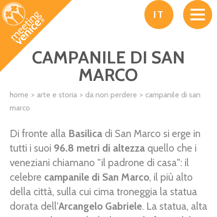
Salta al contenuto principale
IT
CAMPANILE DI SAN
MARCO
home
arte e storia
da non perdere
campanile di san
marco
Di fronte alla
Basilica
di San Marco si erge in
tutti i suoi
96.8 metri di altezza
quello che i
veneziani chiamano "il padrone di casa": il
celebre
campanile di San Marco
, il più alto
della città, sulla cui cima troneggia la statua
dorata dell'
Arcangelo Gabriele
. La statua, alta