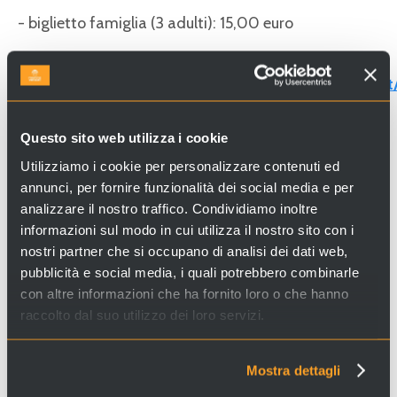
- biglietto famiglia (3 adulti): 15,00 euro
Acquistabile al
sito:
https://basilicasanmarco.skiperformance.com/it
skug...
Questo sito web utilizza i cookie
Contatti:
Utilizziamo i cookie per personalizzare contenuti ed
Telefono: +39 041 2708311
annunci, per fornire funzionalità dei social media e per
Email:
info@procuratoriasanmarco.it
analizzare il nostro traffico. Condividiamo inoltre
informazioni sul modo in cui utilizza il nostro sito con i
nostri partner che si occupano di analisi dei dati web,
Per qualsiasi altra informazione, visitate il sito web:
pubblicità e social media, i quali potrebbero combinarle
http://www.basilicasanmarco.it/basilica/campanile/
con altre informazioni che ha fornito loro o che hanno
raccolto dal suo utilizzo dei loro servizi.
Indirizzo: Piazza San Marco - Venezia
Mostra dettagli