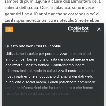
sempre di più in laguna a causa dell'aumentare della
salinità dell'acqua. Quelli in plastica, sono invece
garantiti fino a 10 anni e anche se costano un po’ di
più il risparmio economico è notevole. Si eviterebbe
inoltre l’abbattimento di migliaia e migliaia di alberi
ogni anno, rimossi dalla terra e piantati in laguna
per essere mangiati dal mare e distrutti in pochi
anni. A favore va anche il fatto che queste nuove
Questo sito web utilizza i cookie
paline siano fatte in tutto e per tutto simili alle altre,
Utilizziamo i cookie per personalizzare contenuti ed
difficilmente distinguibili da lontano, non cambiano
annunci, per fornire funzionalità dei social media e per
l’immagine della città.
analizzare il nostro traffico. Condividiamo inoltre
informazioni sul modo in cui utilizza il nostro sito con i
Mentre si iniziano ad intravedere le prime paline di
nostri partner che si occupano di analisi dei dati web,
plastica lungo i canali, il dibattito resta ancora
pubblicità e social media, i quali potrebbero combinarle
acceso; certo è che cambiare un simbolo immutato
con altre informazioni che ha fornito loro o che hanno
raccolto dal suo utilizzo dei loro servizi.
da sempre non è cosa semplice, soprattutto in una
città dove la tradizione vale spesso più