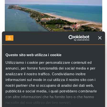
Questo sito web utilizza i cookie
IL PLANETARIO DEL LIDO
Utilizziamo i cookie per personalizzare contenuti ed
Con il naso all'insù per ammirare le stelle... restando
annunci, per fornire funzionalità dei social media e per
comodamente seduti al caldo. La
laguna veneziana
analizzare il nostro traffico. Condividiamo inoltre
informazioni sul modo in cui utilizza il nostro sito con i
si è arricchita di un nuovo spazio che unisce la
nostri partner che si occupano di analisi dei dati web,
scienza alla storia, la fantasia alle suggestioni
pubblicità e social media, i quali potrebbero combinarle
scientifiche. L'apertura del
nuovo Planetario civico
con altre informazioni che ha fornito loro o che hanno
al
Lido
ha colmato un vuoto che perdurava da
raccolto dal suo utilizzo dei loro servizi.
quando venne chiusa la vecchia sede nel convento