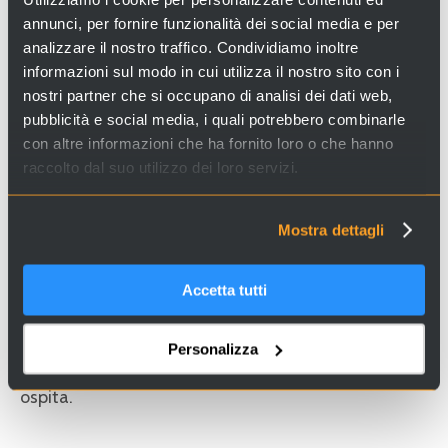
annunci, per fornire funzionalità dei social media e per
analizzare il nostro traffico. Condividiamo inoltre
informazioni sul modo in cui utilizza il nostro sito con i
GALLERIA DI PALAZZO CINI A SAN
nostri partner che si occupano di analisi dei dati web,
VIO
pubblicità e social media, i quali potrebbero combinarle
con altre informazioni che ha fornito loro o che hanno
Lo splendido
palazzo Cini,
che si affaccia da un lato
raccolto dal suo utilizzo dei loro servizi.
sul Canal Grande e dall'altro sul rio di San Vio, si
trova a metà strada tra l'Accademia e la
Mostra dettagli
Fondazione Guggenheim. Nel palazzo
cinquecentesco che fu la residenza di
Vittorio Cini
,
sono conservate le importanti collezioni d'arte
Accetta tutti
appartenute al conte
che, nel 1984, la figlia Yana
(Venezia, 1924 - Roma, 1989) donò alla
Fondazione
Personalizza
Giorgio Cini,
insieme alla parte del palazzo che le
ospita.