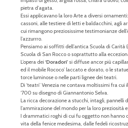
impasti di gesso, argilla rossa, chiara d’uovo, col
pietra d’agata.
Essi applicavano la loro Arte a diversi ornamenti: 
cassoni, alle testiere di letti e baldacchini, agli a
cui rimangono preziosissime testimonianze dell’or
l’azzurrro.
Pensiamo ai soffitti dell’antica Scuola di Carità 
Scuola di San Rocco o soprattutto alla ecceziona
L’opera dei
‘Doradori’
si diffuse ancor più capil
ed il mobile Rococo’ laccato e dorato, o le statue
torce luminose o nelle parti lignee dei teatri.
Di ‘teatri’ Venezia ne contava moltissimi fra cui i
‘700 su disegno di Giannantonio Selva.
La ricca decorazione a stucchi, intagli, pannelli
l’ammirazione del mondo per la loro preziosità 
I drammatici roghi di cui fu oggetto non hanno 
vita della fenice medesima, dalle fedeli ricostruz