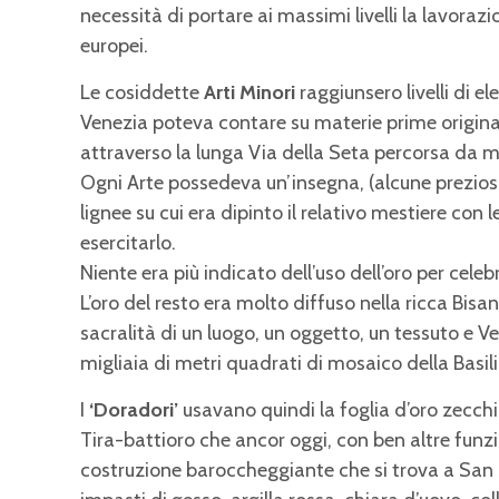
necessità di portare ai massimi livelli la lavoraz
europei.
Le cosiddette
Arti Minori
raggiunsero livelli di 
Venezia poteva contare su materie prime original
attraverso la lunga Via della Seta percorsa da m
Ogni Arte possedeva un’insegna, (alcune prezios
lignee su cui era dipinto il relativo mestiere con l
esercitarlo.
Niente era più indicato dell’uso dell’oro per celeb
L’oro del resto era molto diffuso nella ricca Bisa
sacralità di un luogo, un oggetto, un tessuto e 
migliaia di metri quadrati di mosaico della Basil
I
‘Doradori’
usavano quindi la foglia d’oro zecch
Tira-battioro che ancor oggi, con ben altre funzio
costruzione baroccheggiante che si trova a San 