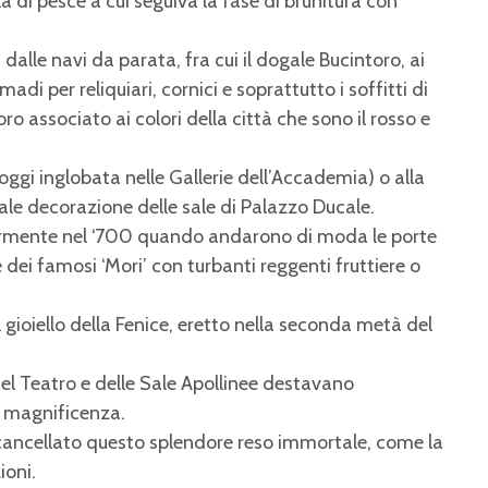
la di pesce a cui seguiva la fase di brunitura con
dalle navi da parata, fra cui il dogale Bucintoro, ai
rmadi per reliquiari, cornici e soprattutto i soffitti di
o associato ai colori della città che sono il rosso e
(oggi inglobata nelle Gallerie dell’Accademia) o alla
le decorazione delle sale di Palazzo Ducale.
larmente nel ‘700 quando andarono di moda le porte
 dei famosi ‘Mori’ con turbanti reggenti fruttiere o
l gioiello della Fenice, eretto nella seconda metà del
 del Teatro e delle Sale Apollinee destavano
e magnificenza.
cancellato questo splendore reso immortale, come la
ioni.