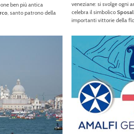
veneziane: si svolge ogni 
ione ben più antica
celebra il simbolico
Sposali
rco
, santo patrono della
importanti vittorie della f