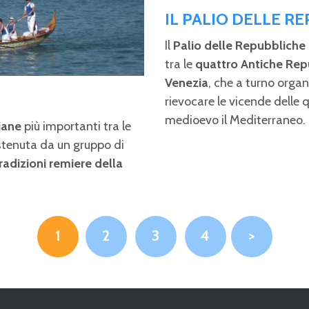
IL PALIO DELLE R
Il
Palio delle Repubbliche
tra le
quattro Antiche Rep
Venezia
, che a turno organ
rievocare le vicende delle 
medioevo il Mediterraneo.
iane
più importanti tra le
ostenuta da un gruppo di
radizioni remiere della
1
2
3
4
>