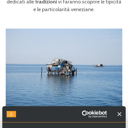
dedicati alle
tradizioni
vi faranno scoprire
le tipicità
e le particolarità veneziane.
Pagine
ATTREZZI DELLA LAGUNA: LA PESCA
La
Repubblica della Serenissima
aveva emanato