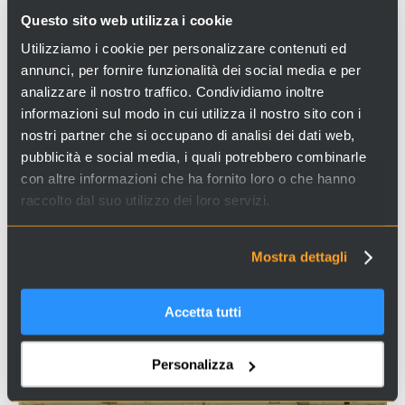
Questo sito web utilizza i cookie
una serie di leggi a regolamentare l'attività della
pesca
, essendo quest'ultima una delle principali
Utilizziamo i cookie per personalizzare contenuti ed
attività veneziane.
annunci, per fornire funzionalità dei social media e per
analizzare il nostro traffico. Condividiamo inoltre
La regolamentazione riguardava non solo l'attività
informazioni sul modo in cui utilizza il nostro sito con i
di pesca in sé, ma anche le
attrezzature
utilizzate.
nostri partner che si occupano di analisi dei dati web,
pubblicità e social media, i quali potrebbero combinarle
con altre informazioni che ha fornito loro o che hanno
raccolto dal suo utilizzo dei loro servizi.
Mostra dettagli
Accetta tutti
Personalizza