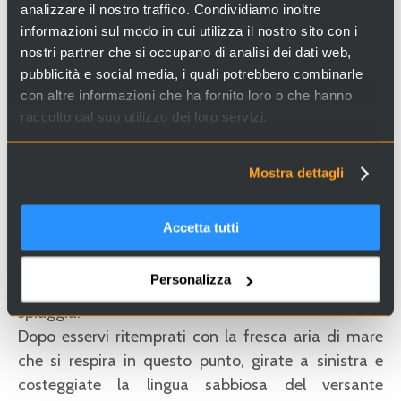
analizzare il nostro traffico. Condividiamo inoltre
Per
informazioni
e
visite guidate
(gratuite) della
informazioni sul modo in cui utilizza il nostro sito con i
Torre Massimiliana
è possibile rivolgersi
nostri partner che si occupano di analisi dei dati web,
all'
Istituzione Parco della Laguna di Venezia
o
pubblicità e social media, i quali potrebbero combinarle
all'
Associazione culturale
Il
Lato Azzurro
che ha
con altre informazioni che ha fornito loro o che hanno
raccolto dal suo utilizzo dei loro servizi.
sede nell'isola e che durante l'estate, oltre a
noleggiare biciclette e canoe, promuove attività e
offre la possibilità di
soggiorni tematici
sull'isola.
Mostra dettagli
Nei pressi della
Torre Massimiliana
potrete fare una
sosta sotto al pergolato di vite della solita
osteria
Accetta tutti
sull’acqua
e, se al ritorno prevedete di cucinarvi una
cena, potrete comprare
pesce
e
ortaggi
Personalizza
direttamente dai coltivatori e dai pescatori in
spiaggia.
Dopo esservi ritemprati con la fresca aria di mare
che si respira in questo punto, girate a sinistra e
costeggiate la lingua sabbiosa del versante