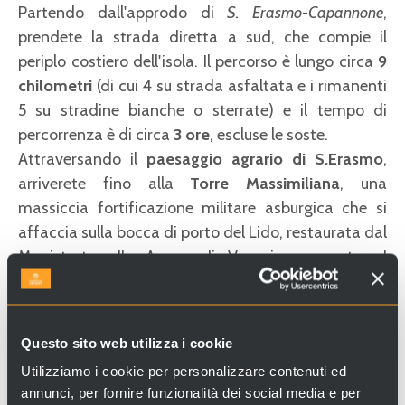
Partendo dall'approdo di
S. Erasmo-Capannone
,
prendete la strada diretta a sud, che compie il
periplo costiero dell'isola. Il percorso è lungo circa
9
chilometri
(di cui 4 su strada asfaltata e i rimanenti
5 su stradine bianche o sterrate) e il tempo di
percorrenza è di circa
3 ore
, escluse le soste.
Attraversando il
paesaggio agrario di S.Erasmo
,
arriverete fino alla
Torre Massimiliana
, una
massiccia fortificazione militare asburgica che si
affaccia sulla bocca di porto del Lido, restaurata dal
Magistrato alle Acque di Venezia e aperta al
pubblico nel
2004
. La torre, gestita dall'
Istituzione
Parco della Laguna
(ente comunale per la creazione
di un parco naturalistico nell'area della Laguna Nord
Questo sito web utilizza i cookie
di Venezia), domina la
spiaggetta del 'bacan'
dove i
Utilizziamo i cookie per personalizzare contenuti ed
veneziani, in barca, vanno per tradizione a fare il
annunci, per fornire funzionalità dei social media e per
bagno e le scampagnate estive.