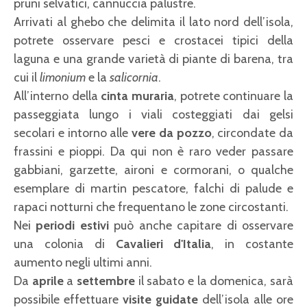
pruni selvatici, cannuccia palustre.
Arrivati al ghebo che delimita il lato nord dell’isola,
potrete osservare pesci e crostacei tipici della
laguna e una grande varietà di piante di barena, tra
cui il
limonium
e la
salicornia
.
All’interno della
cinta muraria
, potrete continuare la
passeggiata lungo i viali
costeggiati dai gelsi
secolari e intorno alle
vere da pozzo
, circondate da
frassini e pioppi. Da qui non è raro veder passare
gabbiani, garzette, aironi e cormorani, o qualche
esemplare di martin pescatore, falchi di palude e
rapaci notturni che frequentano le zone circostanti.
Nei
periodi estivi
può anche capitare di osservare
una colonia di
Cavalieri d'Italia
, in costante
aumento negli ultimi anni.
Da
aprile
a
settembre
il sabato e la domenica, sarà
possibile effettuare
visite guidate
dell’isola alle ore