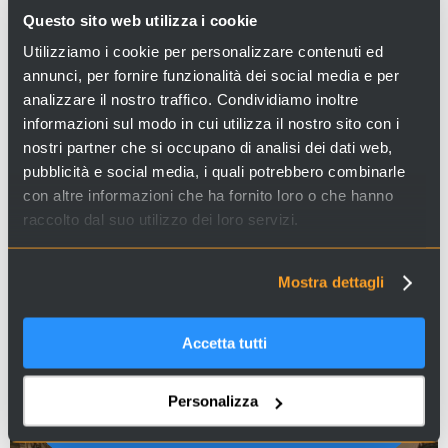
Questo sito web utilizza i cookie
CULTURE AND VOGUE
Utilizziamo i cookie per personalizzare contenuti ed
annunci, per fornire funzionalità dei social media e per
analizzare il nostro traffico. Condividiamo inoltre
DO YOU KNOW ALL THE
informazioni sul modo in cui utilizza il nostro sito con i
CURIOSITY?
nostri partner che si occupano di analisi dei dati web,
pubblicità e social media, i quali potrebbero combinarle
con altre informazioni che ha fornito loro o che hanno
raccolto dal suo utilizzo dei loro servizi.
Mostra dettagli
ART AND HISTORY
Accetta tutti
DO YOU KNOW EVERYTHING
Personalizza
ABOUT VENICE?