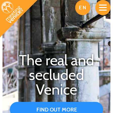
Skip to main content
EN
The real and
secluded
Venice
FIND OUT MORE