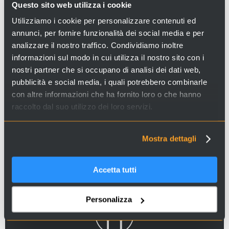
Questo sito web utilizza i cookie
Utilizziamo i cookie per personalizzare contenuti ed
annunci, per fornire funzionalità dei social media e per
A VENICE TALE: LEGENDS, TALES
analizzare il nostro traffico. Condividiamo inoltre
AND TRADITIONAL FOOD OF VENICE
informazioni sul modo in cui utilizza il nostro sito con i
nostri partner che si occupano di analisi dei dati web,
Looking for experiences and services in Venice and Italy?
pubblicità e social media, i quali potrebbero combinarle
Visit
Venice Incoming
and discover our proposals!
con altre informazioni che ha fornito loro o che hanno
raccolto dal suo utilizzo dei loro servizi.
Tales of Venice
Mostra dettagli
Accetta tutti
Personalizza