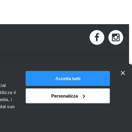
Accetta tutti
ial
ilizza il
Personalizza
edia, i
 Provincia di Venezia.
 dal suo
250806 - P.iva: 02926670270
. +39 041 5230200