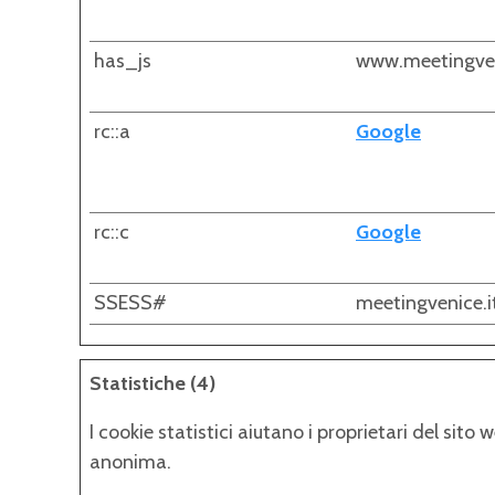
has_js
www.meetingven
rc::a
Google
rc::c
Google
SSESS#
meetingvenice.i
Statistiche (4)
I cookie statistici aiutano i proprietari del sit
anonima.