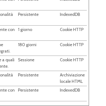
ionalità
Persistente
IndexedDB
tente con
1 giorno
Cookie HTTP
ne
180 giorni
Cookie HTTP
grati.
e a quali
Sessione
Cookie HTTP
ente.
ionalità
Persistente
Archiviazione
locale HTML
tente con
Persistente
IndexedDB