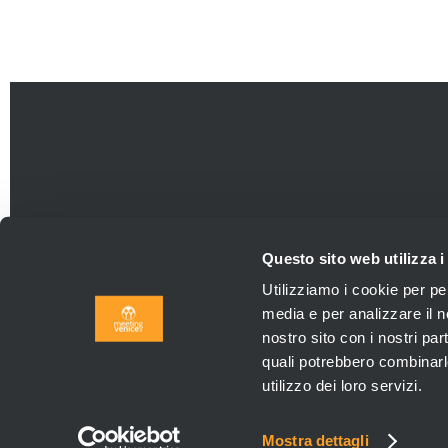
Questo sito web utilizza i
Utilizziamo i cookie per pe
media e per analizzare il no
nostro sito con i nostri par
Agenzia Viaggi aut. P
quali potrebbero combinarl
Polizza Assicurativa VITTO
utilizzo dei loro servizi.
2026 © Park Viag
Mostra dettagli