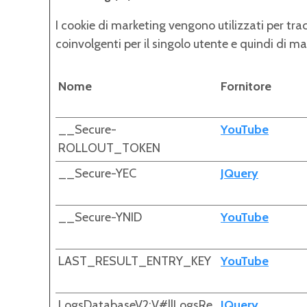
I cookie di marketing vengono utilizzati per tracc
coinvolgenti per il singolo utente e quindi di mag
Nome
Fornitore
__Secure-
YouTube
ROLLOUT_TOKEN
__Secure-YEC
JQuery
__Secure-YNID
YouTube
LAST_RESULT_ENTRY_KEY
YouTube
LogsDatabaseV2:V#||LogsRe
JQuery