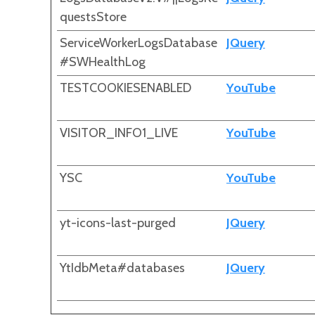
questsStore
ServiceWorkerLogsDatabase
JQuery
#SWHealthLog
TESTCOOKIESENABLED
YouTube
VISITOR_INFO1_LIVE
YouTube
YSC
YouTube
yt-icons-last-purged
JQuery
YtIdbMeta#databases
JQuery