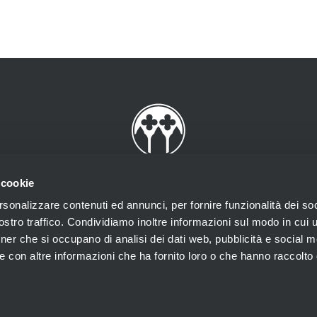
 cookie
rsonalizzare contenuti ed annunci, per fornire funzionalità dei soc
stro traffico. Condividiamo inoltre informazioni sul modo in cui ut
tner che si occupano di analisi dei dati web, pubblicità e social m
rov. n.2002/18 Prot. 73994 del 29/10/2002 rilasciata dalla
e con altre informazioni che ha fornito loro o che hanno raccolto
RIA ASSICURAZIONI n. 800.014.000905915 - C.C.I.A.A. n.
gi Srl - San Marco, 4933 - 30124 Venezia - ITALIA - Tel
Privacy
•
Cookie
•
Credits