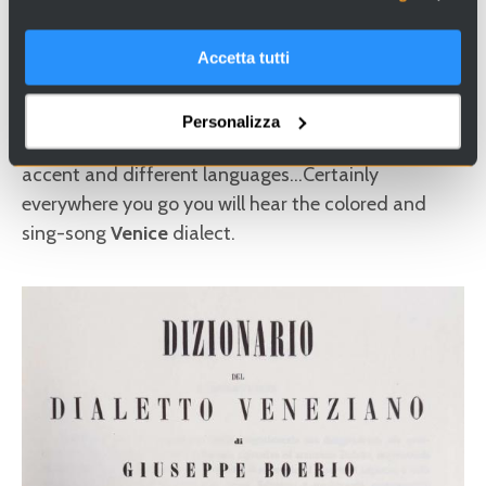
Looking for experiences and services in Venice and Italy?
Visit
Venice Incoming
and discover our proposals!
Accetta tutti
Personalizza
Strolling around
Venice
you can hear many dialects,
accent and different languages…Certainly
everywhere you go you will hear the colored and
sing-song
Venice
dialect.