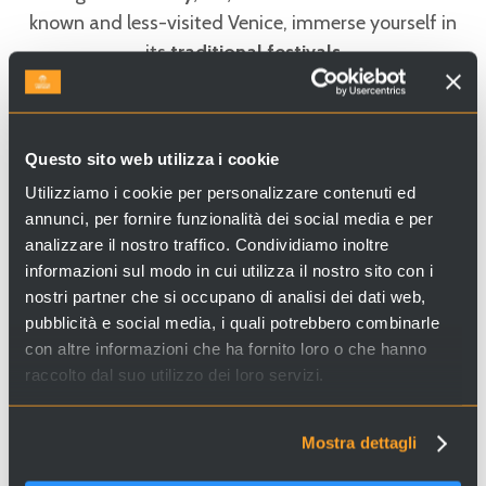
known and less-visited Venice, immerse yourself in
its
traditional festivals
or savor authentic
Venetian recipes
. Dive into the
lagoon
to discover its typical boats or wander
through its
distinctive districts (sestieri)
.
Questo sito web utilizza i cookie
For those looking for what to see in Venice, the
Utilizziamo i cookie per personalizzare contenuti ed
sections on churches, museums, and points of
annunci, per fornire funzionalità dei social media e per
interest offer detailed pages enriched
analizzare il nostro traffico. Condividiamo inoltre
informazioni sul modo in cui utilizza il nostro sito con i
with descriptions of art and history, along with
nostri partner che si occupano di analisi dei dati web,
practical information
to help you plan your visit.
pubblicità e social media, i quali potrebbero combinarle
Additionally, the
"glossary"
section can help anyone
con altre informazioni che ha fornito loro o che hanno
unfamiliar with
raccolto dal suo utilizzo dei loro servizi.
Venice navigate the
Venetian dialect
, common
terms, and the many unique expressions you will
Mostra dettagli
encounter while exploring the city.