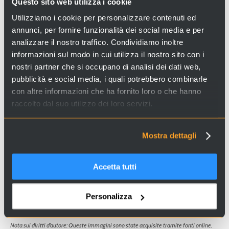
Questo sito web utilizza i cookie
Utilizziamo i cookie per personalizzare contenuti ed
Indirizzo: Castello 3790 Campo della Bragora -
annunci, per fornire funzionalità dei social media e per
Venezia
analizzare il nostro traffico. Condividiamo inoltre
Come arrivare:
fermata del vaporetto "San
informazioni sul modo in cui utilizza il nostro sito con i
Zaccaria"
nostri partner che si occupano di analisi dei dati web,
pubblicità e social media, i quali potrebbero combinarle
con altre informazioni che ha fornito loro o che hanno
raccolto dal suo utilizzo dei loro servizi.
Cerchi esperienze e servizi a Venezia e in Italia? Visita il
Mostra dettagli
sito
Venice Incoming
e scopri le nostre proposte!
Accetta tutti
Personalizza
Nota sui diritti d’autore: Queste immagini sono state acquisite tramite fonti online.