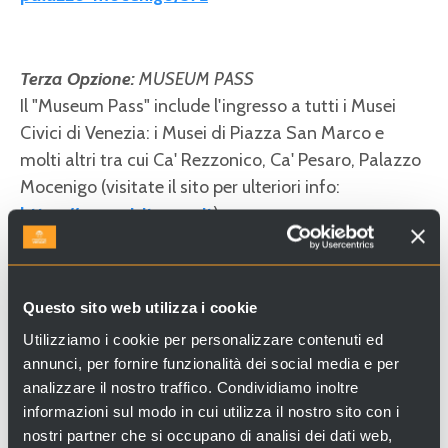
Terza Opzione:
MUSEUM PASS
Il "Museum Pass" include l'ingresso a tutti i Musei
Civici di Venezia: i Musei di Piazza San Marco e
molti altri tra cui Ca' Rezzonico, Ca' Pesaro, Palazzo
Mocenigo (visitate il sito per ulteriori info:
https://www.visitmuve.it
):
- Museum Pass intero: 40,00 euro
- Museum Pass ridotto: 22,00 euro
Questo sito web utilizza i cookie
Acquistabile al
Utilizziamo i cookie per personalizzare contenuti ed
sito:
https://muve.vivaticket.it/ita/tour/museo-di-
annunci, per fornire funzionalità dei social media e per
palazzo-mocenigo/572
analizzare il nostro traffico. Condividiamo inoltre
informazioni sul modo in cui utilizza il nostro sito con i
nostri partner che si occupano di analisi dei dati web,