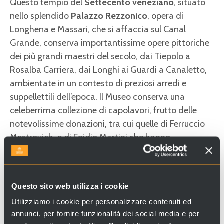
Questo tempio del
Settecento veneziano
, situato
nello splendido
Palazzo Rezzonico
, opera di
Longhena e Massari, che si affaccia sul Canal
Grande, conserva importantissime opere pittoriche
dei più grandi maestri del secolo, dai Tiepolo a
Rosalba Carriera, dai Longhi ai Guardi a Canaletto,
ambientate in un contesto di preziosi arredi e
suppellettili dell’epoca. Il Museo conserva una
celeberrima collezione di capolavori, frutto delle
notevolissime donazioni, tra cui quelle di Ferruccio
Mestrovich, e di Egidio Martini che hanno
recentemente arricchito il museo di circa 300 opere
dei maggiori protagonisti della pittura veneta. Al
terzo e quarto piano si trova infatti la Pinacoteca
Questo sito web utilizza i cookie
Egidio Martini, che conserva opere di Cima da
Utilizziamo i cookie per personalizzare contenuti ed
Conegliano, Alvise Vivarini, Bonifacio de’ Pitati,
annunci, per fornire funzionalità dei social media e per
Tintoretto, Sebastiano e Marco Ricci.