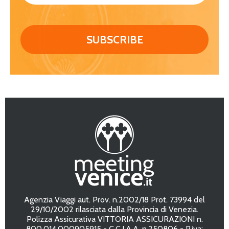
Agenzia Viaggi aut. Prov. n.2002/18 Prot. 73994 del
29/10/2002 rilasciata dalla Provincia di Venezia.
Polizza Assicurativa VITTORIA ASSICURAZIONI n.
800.014.000905915 - C.C.I.A.A. n.250806 - P.iva: