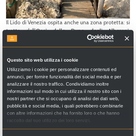
Il Lido di Venezia ospita anche una zona protetta: si
tratta dell’
Oasi delle Dune degli Alberoni
,
composta da una vasta distesa sabbiosa e da una
pineta. Un luogo assolutamente da visitare per chi si
interessa di natura e biodiversità. A poca distanza,
Questo sito web utilizza i cookie
puoi raggiungere la strada dei
Murazzi
, grande diga
Utilizziamo i cookie per personalizzare contenuti ed
in pietra d’Istria costruita per proteggere l’isola
annunci, per fornire funzionalità dei social media e per
dall’erosione del mare. Qui potrai decidere se
analizzare il nostro traffico. Condividiamo inoltre
goderti una rigenerante passeggiata ascoltando il
informazioni sul modo in cui utilizza il nostro sito con i
suono delle onde oppure distenderti sui sassi bianchi
nostri partner che si occupano di analisi dei dati web,
e rilassarti prendendo il sole.
pubblicità e social media, i quali potrebbero combinarle
con altre informazioni che ha fornito loro o che hanno
raccolto dal suo utilizzo dei loro servizi.
6. Aperitivo a bordo piscina