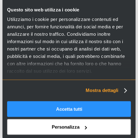
Giudecca con grande effetto scenografico.
All’interno, opere del
Tiepolo
, sculture rococò e una
Questo sito web utilizza i cookie
splendida pala del Piazzetta.
Utilizziamo i cookie per personalizzare contenuti ed
annunci, per fornire funzionalità dei social media e per
analizzare il nostro traffico. Condividiamo inoltre
informazioni sul modo in cui utilizza il nostro sito con i
Cerchi esperienze e servizi a Venezia e in Italia? Visita il
nostri partner che si occupano di analisi dei dati web,
sito
Venice Incoming
e scopri le nostre proposte!
pubblicità e social media, i quali potrebbero combinarle
con altre informazioni che ha fornito loro o che hanno
raccolto dal suo utilizzo dei loro servizi.
Mostra dettagli
Accetta tutti
Personalizza