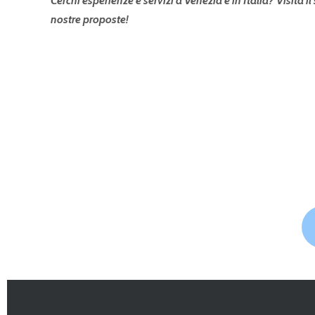
Cerchi esperienze e servizi a Venezia e in Italia? Visita il
nostre proposte!