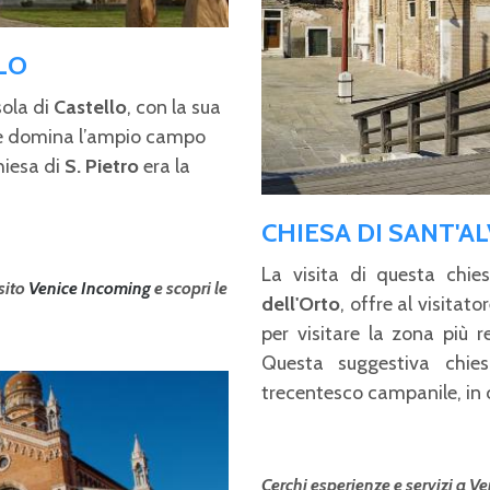
LO
sola di
Castello
, con la sua
le domina l’ampio campo
hiesa di
S. Pietro
era la
CHIESA DI SANT'AL
La visita di questa chie
 sito
Venice Incoming
e scopri le
dell'Orto
, offre al visitat
per visitare la zona più 
Questa suggestiva chiesa
trecentesco campanile, in c
Cerchi esperienze e servizi a Ven