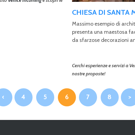
 sito
Venice Incoming
e scopri le
CHIESA DI SANTA 
Massimo esempio di archite
presenta una maestosa facc
da sfarzose decorazioni an
Cerchi esperienze e servizi a Ven
nostre proposte!
‹
4
5
6
7
8
>