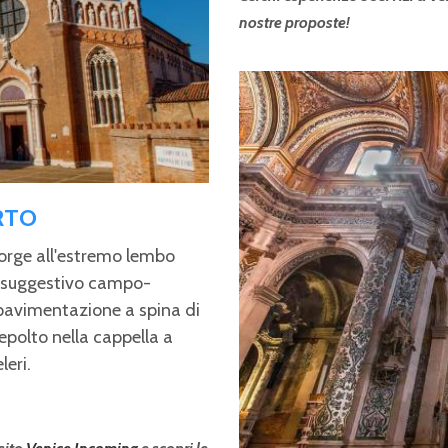
nostre proposte!
RTO
orge all'estremo lembo
ul suggestivo campo-
pavimentazione a spina di
sepolto nella cappella a
leri.