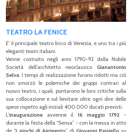
TEATRO LA FENICE
E’ il principale teatro lirico di Venezia, e uno tra i più
eleganti teatri italiani.
Venne costruito negli anni 1790-92 dalla Nobile
Società dell’architetto neoclassico
Gianantonio
Selva
. I tempi di realizzazione furono ridotti ma ciò
non smorzò le polemiche dei gruppi contrari al
nuovo teatro, i quali, puntarono le loro critiche sulla
sua collocazione e sul lievitare oltre ogni dire delle
spese rispetto agli iniziali 400.000 ducati previsti.
L’
inaugurazione
avvenne il
16 maggio 1792
-
durante la festa della “Sensa” - con la messa in atto
de “
I giochi di Agrigento
” di
Giovanni Paisiello
su