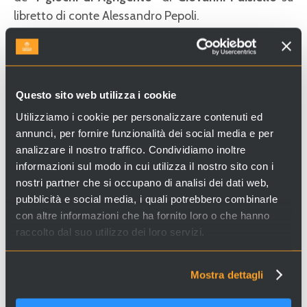
libretto di conte Alessandro Pepoli.
Cerchi esperienze e servizi a Venezia e in Italia? Visita il
sito
Venice Incoming
e scopri le nostre proposte!
Questo sito web utilizza i cookie
Utilizziamo i cookie per personalizzare contenuti ed
annunci, per fornire funzionalità dei social media e per
analizzare il nostro traffico. Condividiamo inoltre
informazioni sul modo in cui utilizza il nostro sito con i
nostri partner che si occupano di analisi dei dati web,
pubblicità e social media, i quali potrebbero combinarle
con altre informazioni che ha fornito loro o che hanno
raccolto dal suo utilizzo dei loro servizi.
Mostra dettagli