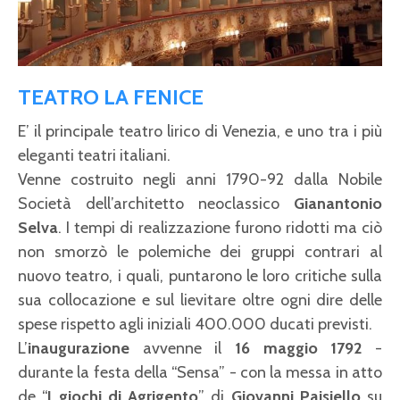
TEATRO LA FENICE
E’ il principale teatro lirico di Venezia, e uno tra i più
eleganti teatri italiani.
Venne costruito negli anni 1790-92 dalla Nobile
Società dell’architetto neoclassico
Gianantonio
Selva
. I tempi di realizzazione furono ridotti ma ciò
non smorzò le polemiche dei gruppi contrari al
nuovo teatro, i quali, puntarono le loro critiche sulla
sua collocazione e sul lievitare oltre ogni dire delle
spese rispetto agli iniziali 400.000 ducati previsti.
L’
inaugurazione
avvenne il
16 maggio 1792
-
durante la festa della “Sensa” - con la messa in atto
de “
I giochi di Agrigento
” di
Giovanni Paisiello
su