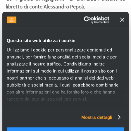
libretto di conte Alessandro Pepoli.
Cerchi esperienze e servizi a Venezia e in Italia? Visita il
sito
Venice Incoming
e scopri le nostre proposte!
Questo sito web utilizza i cookie
Utilizziamo i cookie per personalizzare contenuti ed
annunci, per fornire funzionalità dei social media e per
analizzare il nostro traffico. Condividiamo inoltre
informazioni sul modo in cui utilizza il nostro sito con i
nostri partner che si occupano di analisi dei dati web,
pubblicità e social media, i quali potrebbero combinarle
con altre informazioni che ha fornito loro o che hanno
raccolto dal suo utilizzo dei loro servizi.
Mostra dettagli