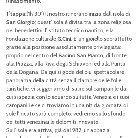
Rinascimento.
1°tappa:
(1h 30') Il nostro itinerario inizia dall’isola di
San Giorgio
; quest’isola è divisa tra la zona religiosa
dei benedettini, l'istituto tecnico nautico, e la
Fondazione culturale
G.Cini
. E' un gioiello soprattutto
grazie alla posizione assolutamente privilegiata:
proprio nel centro del
Bacino San Marco
, di fronte
alla Piazza, alla Riva degli Schiavoni ed alla Punta
della Dogana. Da qui si gode del piu' spettacolare
panorama della città senza il clamore delle folle
turistiche, vi suggeriamo di salire sul campanile da
cui si spazia con lo squardo su tutta Venezia e i suoi
campanili e se ci troviamo in una nitida giornata di
sole l'incato sarà completo: vedremo sullo sfondo
dei tetti venezinai le dolomiti innevate..
Sull’isola era attiva, già dal 982, un’abbazia