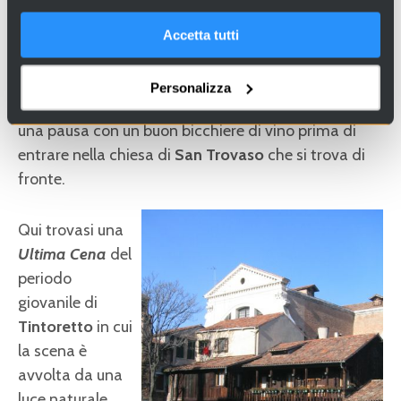
Venezia, dove ancora si costruiscono e si riparano le
gondole
, specialissime imbarcazioni realizzate da
Accetta tutti
maestri d’ascia secondo le tecniche più antiche.
Poco più avanti, la famosa
enoteca
“Il
Cantinone”
Personalizza
fornita di ‘cicheti’ tipicamente veneziani invita ad
una pausa con un buon bicchiere di vino prima di
entrare nella chiesa di
San Trovaso
che si trova di
fronte.
Qui trovasi una
Ultima Cena
del
periodo
giovanile di
Tintoretto
in cui
la scena è
avvolta da una
luce naturale