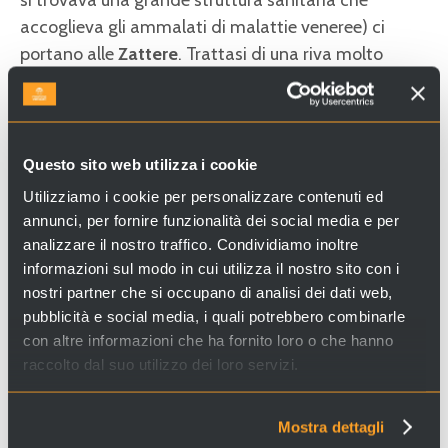
si trovava una grande struttura sanitaria che
accoglieva gli ammalati di malattie veneree) ci
portano alle
Zattere
. Trattasi di una riva molto
lunga prospiciente il
Canale della Giudecca
, un
tempo animatissima di imbarcazioni per la
presenza dei
Magazzini del Sale
, quelli dello
Zucchero
(proveniva dall’Oriente e Venezia, avendone il
Questo sito web utilizza i cookie
monopolio, riforniva i mercati europei) e di
squeri
.
Utilizziamo i cookie per personalizzare contenuti ed
Riva ancor oggi meta dei veneziani e degli studenti
annunci, per fornire funzionalità dei social media e per
in quanto, essendo esposta a sud, gode di un clima
analizzare il nostro traffico. Condividiamo inoltre
informazioni sul modo in cui utilizza il nostro sito con i
mite che permette la sosta in una delle tante
nostri partner che si occupano di analisi dei dati web,
terrazze delle caffetterie e delle note gelaterie (la
pubblicità e social media, i quali potrebbero combinarle
mattonella di gianduia affondata nella panna fatta
con altre informazioni che ha fornito loro o che hanno
in casa della
gelateria da Nico
è un classico da
raccolto dal suo utilizzo dei loro servizi.
sempre).
Da qui si imbocca la
Fondamenta San Trovaso
in
Mostra dettagli
cui è d’obbligo la sosta allo
squero
, l'unico rimasto a