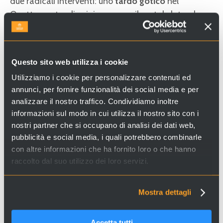
due radicali interventi: uno
tardo gotico
nel
Quattrocento, di cui rimangono il portale laterale
archiacuto attribuito a
Bartolomeo Bon
e il grande
fiorone della facciata, e il secondo agli inizi
dell’800, in epoca
neoclassica,
ad opera di
Davide
Questo sito web utilizza i cookie
Rossi
.
Utilizziamo i cookie per personalizzare contenuti ed
annunci, per fornire funzionalità dei social media e per
analizzare il nostro traffico. Condividiamo inoltre
Cerchi esperienze e servizi a Venezia e in Italia? Visita il
informazioni sul modo in cui utilizza il nostro sito con i
sito
Venice Incoming
e scopri le nostre proposte!
nostri partner che si occupano di analisi dei dati web,
pubblicità e social media, i quali potrebbero combinarle
con altre informazioni che ha fornito loro o che hanno
raccolto dal suo utilizzo dei loro servizi.
Mostra dettagli
Accetta tutti