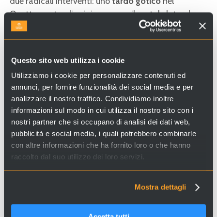
due radicali interventi: uno
tardo gotico
nel
Quattrocento, di cui rimangono il portale laterale
archiacuto attribuito a
Bartolomeo Bon
e il grande
fiorone della facciata, e il secondo agli inizi
dell’800, in epoca
neoclassica,
ad opera di
Davide
Questo sito web utilizza i cookie
Rossi
.
Utilizziamo i cookie per personalizzare contenuti ed
annunci, per fornire funzionalità dei social media e per
analizzare il nostro traffico. Condividiamo inoltre
Cerchi esperienze e servizi a Venezia e in Italia? Visita il
informazioni sul modo in cui utilizza il nostro sito con i
sito
Venice Incoming
e scopri le nostre proposte!
nostri partner che si occupano di analisi dei dati web,
pubblicità e social media, i quali potrebbero combinarle
con altre informazioni che ha fornito loro o che hanno
raccolto dal suo utilizzo dei loro servizi.
Mostra dettagli
Accetta tutti