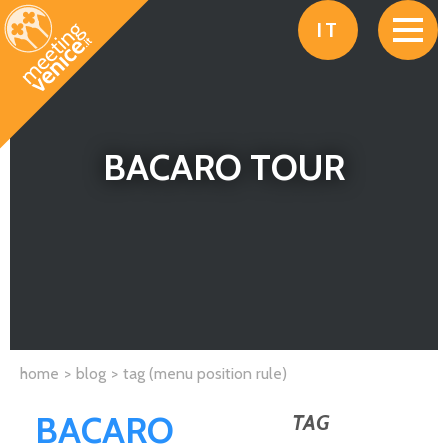
Salta al contenuto principale
IT
BACARO TOUR
home
blog
tag (menu position rule)
BACARO
TAG