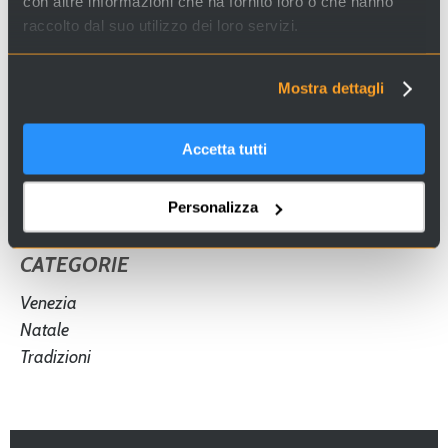
con altre informazioni che ha fornito loro o che hanno
Bacaro tour
cicchetti
vino
piccioni
raccolto dal suo utilizzo dei loro servizi.
Venice
food
drink
Tour dei
Redentore
Bacari
bacari
Mostra dettagli
regata storica
Carnevale
Accetta tutti
concerti
turismo sostenibile
Personalizza
drink
Fondaco dei Tedeschi
CATEGORIE
Venezia
Natale
Tradizioni