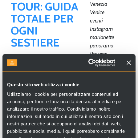
TOUR: GUIDA
Venezia
Venice
TOTALE PER
eventi
OGNI
Instagram
marionette
SESTIERE
panorama
Presepe
pubblicato il
24 Giugno 2019
da
adipisicing ENG
Valeria Tuzzato
spiaggia
Cerchi esperienze e servizi a Venezia e
Carciofo
Questo sito web utilizza i cookie
in Italia? Visita
Venice Incoming
e
terrazze
scopri le nostre proposte!
Utilizziamo i cookie per personalizzare contenuti ed
Tradizioni
annunci, per fornire funzionalità dei social media e per
veneziane
analizzare il nostro traffico. Condividiamo inoltre
evento sportivo
informazioni sul modo in cui utilizza il nostro sito con i
Che siate turisti, lavoratori...
vista
nostri partner che si occupano di analisi dei dati web,
Gondola
pubblicità e social media, i quali potrebbero combinarle
Venezia
Natale