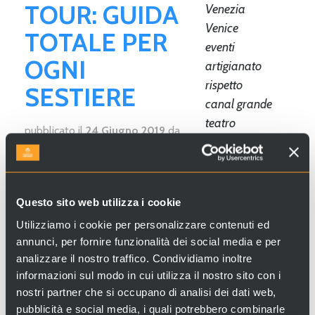
TOUR: GUIDA
Venezia
Venice
TOTALE PER
eventi
OGNI
artigianato
rispetto
SESTIERE
canal grande
teatro
pubblicato il
24 Giugno 2019
da
cicchetti
Valeria Tuzzato
Tour dei Bacari
Cerchi esperienze e servizi a Venezia e
vaporetto
in Italia? Visita
Venice Incoming
e
escursione di un
Questo sito web utilizza i cookie
scopri le nostre proposte!
giorno
Utilizziamo i cookie per personalizzare contenuti ed
veneziani
annunci, per fornire funzionalità dei social media e per
vino
analizzare il nostro traffico. Condividiamo inoltre
Che siate turisti, lavoratori...
giro a piedi
informazioni sul modo in cui utilizza il nostro sito con i
nostri partner che si occupano di analisi dei dati web,
itinerario in
Venezia
pubblicità e social media, i quali potrebbero combinarle
giornata