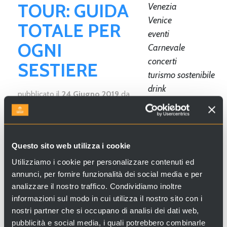
TOUR: GUIDA
Venezia
Venice
TOTALE PER
eventi
OGNI
Carnevale
concerti
SESTIERE
turismo sostenibile
drink
pubblicato il
24 Giugno 2019
da
Fondaco dei
Valeria Tuzzato
Tedeschi
Cerchi esperienze e servizi a Venezia e
Gondola
in Italia? Visita
Venice Incoming
e
Natale
Questo sito web utilizza i cookie
scopri le nostre proposte!
piccioni
Utilizziamo i cookie per personalizzare contenuti ed
Redentore
annunci, per fornire funzionalità dei social media e per
bacari
analizzare il nostro traffico. Condividiamo inoltre
Che siate turisti, lavoratori...
regata storica
informazioni sul modo in cui utilizza il nostro sito con i
nostri partner che si occupano di analisi dei dati web,
top10
Venezia
pubblicità e social media, i quali potrebbero combinarle
consigli utili