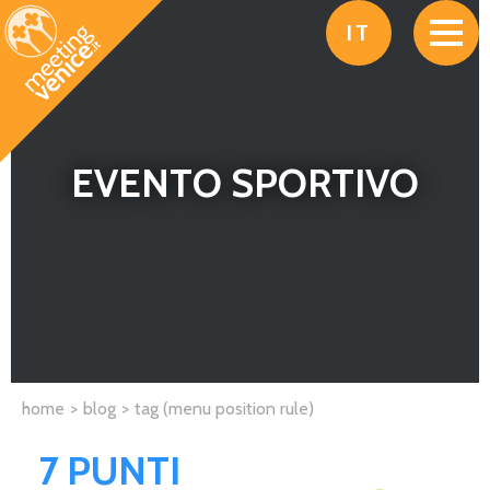
Salta al contenuto principale
IT
EVENTO SPORTIVO
home
blog
tag (menu position rule)
7 PUNTI