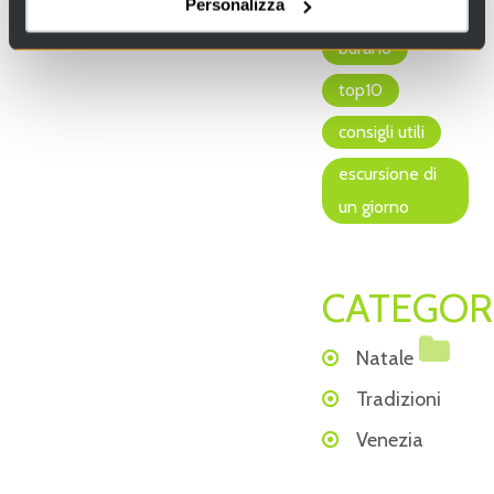
Personalizza
sant'erasmo
burano
top10
consigli utili
escursione di
un giorno
CATEGOR
Natale
Tradizioni
Venezia