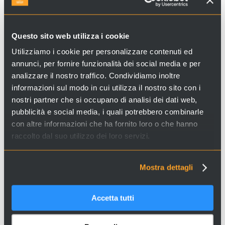
sportivo
canal grande
voga
carnevale
alla veneta
concerti
Questo sito web utilizza i cookie
turismo
Utilizziamo i cookie per personalizzare contenuti ed
annunci, per fornire funzionalità dei social media e per
sostenibile
analizzare il nostro traffico. Condividiamo inoltre
drink
informazioni sul modo in cui utilizza il nostro sito con i
nostri partner che si occupano di analisi dei dati web,
festa del
pubblicità e social media, i quali potrebbero combinarle
redentore
con altre informazioni che ha fornito loro o che hanno
raccolto dal suo utilizzo dei loro servizi.
voga alla
veneta
Mostra dettagli
food
lido
arte
Accetta tutti
bacaro tour