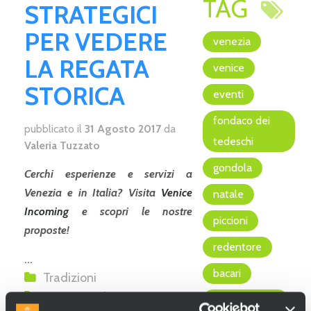
TAG
STRATEGICI
PER VEDERE
venezia
LA REGATA
venice
STORICA
eventi
fondaco dei
pubblicato il
31 Agosto 2017
da
tedeschi
Valeria Tuzzato
gondola
Cerchi esperienze e servizi a
Venezia e in Italia? Visita
Venice
natale
Incoming
e scopri le nostre
piccioni
proposte!
redentore
...
bacari
Tradizioni
regata storica
evento
regata storica