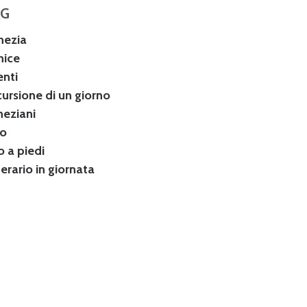
AG
nezia
nice
enti
cursione di un giorno
neziani
no
o a piedi
nerario in giornata