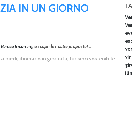
ZIA IN UN GIORNO
T
Ve
Ve
ev
es
a
Venice Incoming
e scopri le nostre proposte!
...
ve
vi
 a piedi
itinerario in giornata
turismo sostenibile
gir
iti