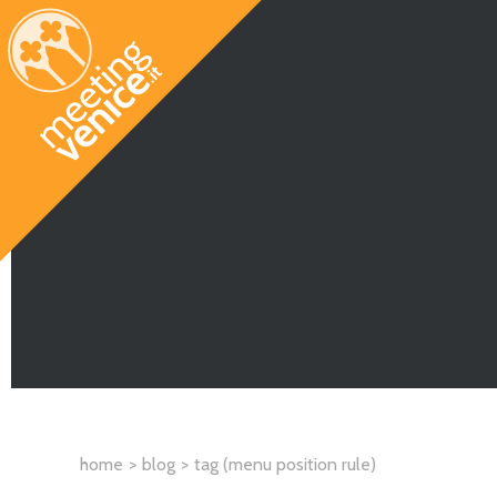
Salta al contenuto principale
home
blog
tag (menu position rule)